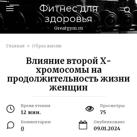
Перейти
Фитнес для
к
здоровья
контенту
Greatgym.ru
Главная
»
Образ жизни
Влияние второй Х-
хромосомы на
продолжительность жизни
женщин
Время чтения
Просмотры
12 мин.
75
Комментарии
Опубликовано
0
09.01.2024