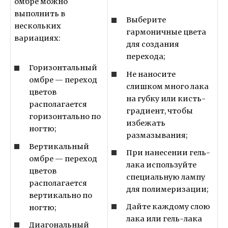
омбре можно
выполнить в
Выберите
нескольких
гармоничные цвета
вариациях:
для создания
перехода;
Горизонтальный
Не наносите
омбре — переход
слишком много лака
цветов
на губку или кисть-
располагается
градиент, чтобы
горизонтально по
избежать
ногтю;
размазывания;
Вертикальный
При нанесении гель-
омбре — переход
лака используйте
цветов
специальную лампу
располагается
для полимеризации;
вертикально по
Дайте каждому слою
ногтю;
лака или гель-лака
Диагональный