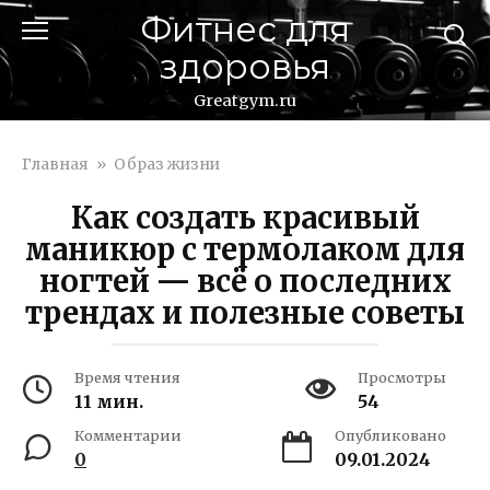
Перейти
Фитнес для
к
здоровья
контенту
Greatgym.ru
Главная
»
Образ жизни
Как создать красивый
маникюр с термолаком для
ногтей — всё о последних
трендах и полезные советы
Время чтения
Просмотры
11 мин.
54
Комментарии
Опубликовано
0
09.01.2024