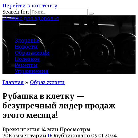
Перейти к контенту
Search for:
Фитнес для здоровья
Greatgym.ru
Здоровье
Новости
Образ жизни
Полезное
Рецепты
Упражнения
Главная
»
Образ жизни
Рубашка в клетку —
безупречный лидер продаж
этого месяца!
Время чтения
14 мин.
Просмотры
70
Комментарии
0
Опубликовано
09.01.2024