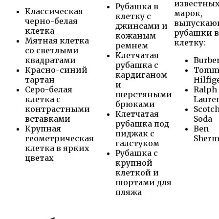
известны
Рубашка в
Классическая
марок,
клетку с
черно-белая
выпускаю
джинсами и
клетка
рубашки в
кожаным
Мятная клетка
клетку:
ремнем
со светлыми
Клетчатая
квадратами
Burbe
рубашка с
Красно-синий
Tomm
кардиганом
тартан
Hilfig
и
Серо-белая
Ralph
шерстяными
клетка с
Laure
брюками
контрастными
Scotc
Клетчатая
вставками
Soda
рубашка под
Крупная
Ben
пиджак с
геометрическая
Sher
галстуком
клетка в ярких
Рубашка с
цветах
крупной
клеткой и
шортами для
пляжа