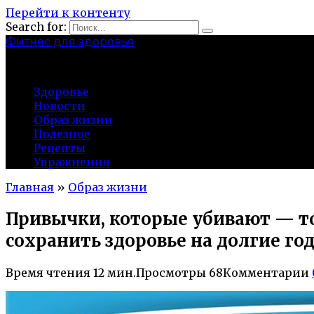
Перейти к контенту
Search for:
Фитнес для здоровья
Greatgym.ru
Здоровье
Новости
Образ жизни
Полезное
Рецепты
Упражнения
Главная
»
Образ жизни
Привычки, которые убивают — то
сохранить здоровье на долгие го
Время чтения
12 мин.
Просмотры
68
Комментарии