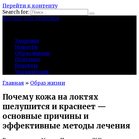
Перейти к контенту
Search for:
Фитнес для здоровья
Greatgym.ru
Здоровье
Новости
Образ жизни
Полезное
Рецепты
Упражнения
Главная
»
Образ жизни
Почему кожа на локтях
шелушится и краснеет —
основные причины и
эффективные методы лечения