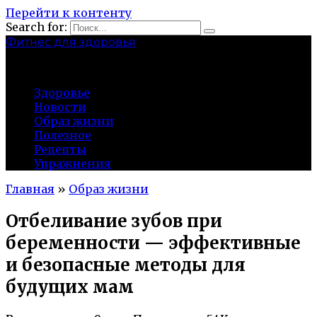
Перейти к контенту
Search for:
Фитнес для здоровья
Greatgym.ru
Здоровье
Новости
Образ жизни
Полезное
Рецепты
Упражнения
Главная
»
Образ жизни
Отбеливание зубов при
беременности — эффективные
и безопасные методы для
будущих мам