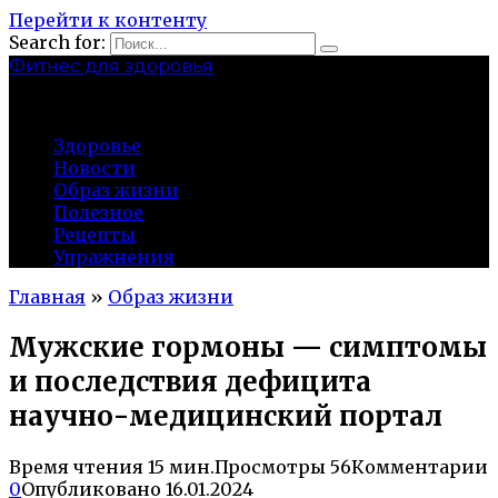
Перейти к контенту
Search for:
Фитнес для здоровья
Greatgym.ru
Здоровье
Новости
Образ жизни
Полезное
Рецепты
Упражнения
Главная
»
Образ жизни
Мужские гормоны — симптомы
и последствия дефицита
научно-медицинский портал
Время чтения
15 мин.
Просмотры
56
Комментарии
0
Опубликовано
16.01.2024