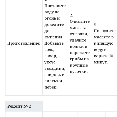
Поставьте
воду на
2.
огонь и
Очистите
доведите
3.
маслята
до
Погрузите
от грязи,
кипения.
маслята в
удалите
Приготовление:
Добавьте
кипящую
ножки и
соль,
воду и
нарежьте
сахар,
варите 10
грибы на
уксус,
минут.
крупные
гвоздики,
кусочки.
лавровые
листья и
перец.
Рецепт №2