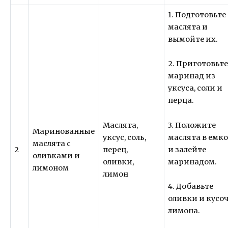
1. Подготовьте
маслята и
вымойте их.
2. Приготовьт
маринад из
уксуса, соли и
перца.
3. Положите
Маслята,
Маринованные
маслята в емк
уксус, соль,
маслята с
и залейте
2
перец,
оливками и
маринадом.
оливки,
лимоном
лимон
4. Добавьте
оливки и кусо
лимона.