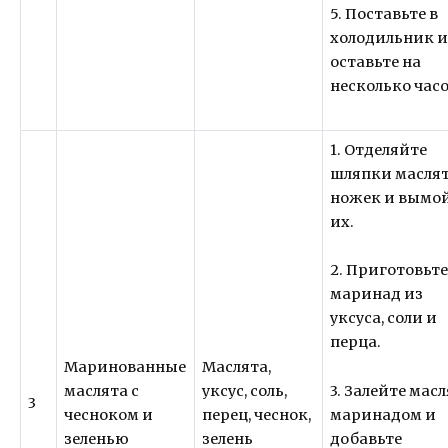
5. Поставьте в
холодильник 
оставьте на
несколько часо
1. Отделяйте
шляпки маслят
ножек и вымо
их.
2. Приготовьт
маринад из
уксуса, соли и
перца.
Маринованные
Маслята,
3. Залейте мас
маслята с
уксус, соль,
3
маринадом и
чесноком и
перец, чеснок,
добавьте
зеленью
зелень