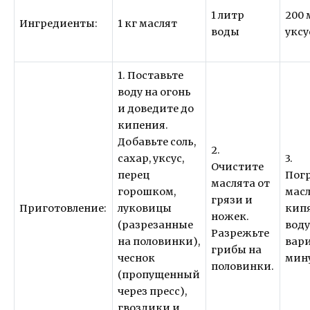
1 литр
200 
Ингредиенты:
1 кг маслят
воды
уксу
1. Поставьте
воду на огонь
и доведите до
кипения.
Добавьте соль,
2.
сахар, уксус,
3.
Очистите
перец
Пог
маслята от
горошком,
масл
грязи и
Приготовление:
луковицы
кип
ножек.
(разрезанные
воду
Разрежьте
на половинки),
вари
грибы на
чеснок
мин
половинки.
(пропущенный
через пресс),
гвоздики и