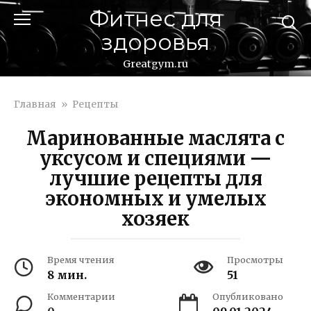
Перейти
Фитнес для
к
здоровья
контенту
Greatgym.ru
Главная
»
Рецепты
Маринованные маслята с
уксусом и специями —
лучшие рецепты для
экономных и умелых
хозяек
Время чтения
Просмотры
8 мин.
51
Комментарии
Опубликовано