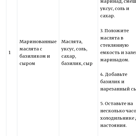
маринад, сме
уксус, соль и
сахар.
3. Положите
маслята в
Маринованные
Маслята,
стеклянную
маслята с
уксус, соль,
емкость и зале
1
базиликом и
сахар,
маринадом.
сыром
базилик, сыр
4. Добавьте
базилик и
нарезанный с
5. Оставьте на
несколько часо
холодильнике 
настояния.