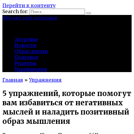
Перейти к контенту
Search for:
Фитнес для здоровья
Greatgym.ru
Здоровье
Новости
Образ жизни
Полезное
Рецепты
Упражнения
Главная
»
Упражнения
5 упражнений, которые помогут
вам избавиться от негативных
мыслей и наладить позитивный
образ мышления