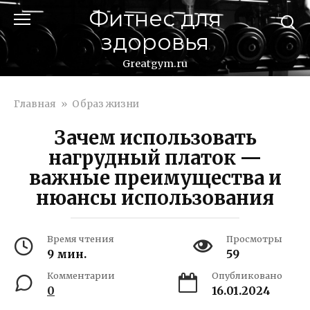
Перейти
Фитнес для
к
здоровья
контенту
Greatgym.ru
Главная
»
Образ жизни
Зачем использовать
нагрудный платок —
важные преимущества и
нюансы использования
Время чтения
Просмотры
9 мин.
59
Комментарии
Опубликовано
0
16.01.2024