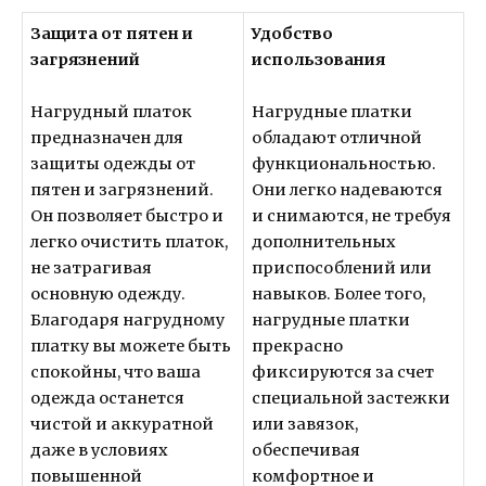
Защита от пятен и
Удобство
загрязнений
использования
Нагрудный платок
Нагрудные платки
предназначен для
обладают отличной
защиты одежды от
функциональностью.
пятен и загрязнений.
Они легко надеваются
Он позволяет быстро и
и снимаются, не требуя
легко очистить платок,
дополнительных
не затрагивая
приспособлений или
основную одежду.
навыков. Более того,
Благодаря нагрудному
нагрудные платки
платку вы можете быть
прекрасно
спокойны, что ваша
фиксируются за счет
одежда останется
специальной застежки
чистой и аккуратной
или завязок,
даже в условиях
обеспечивая
повышенной
комфортное и