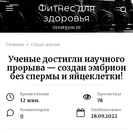
Перейти
Фитнес для
к
здоровья
контенту
Greatgym.ru
Главная
»
Образ жизни
Ученые достигли научного
прорыва — создан эмбрион
без спермы и яйцеклетки!
Время чтения
Просмотры
12 мин.
78
Комментарии
Опубликовано
0
28.09.2022