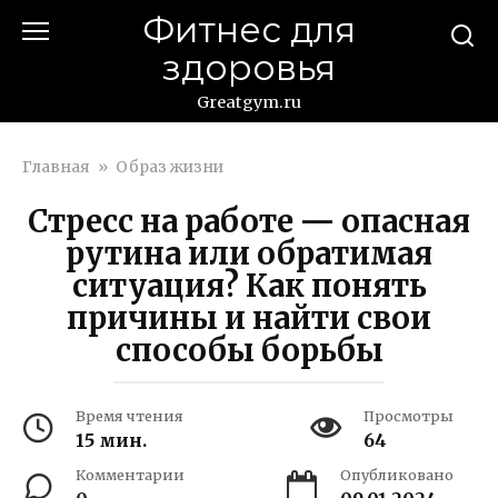
Перейти
Фитнес для
к
здоровья
контенту
Greatgym.ru
Главная
»
Образ жизни
Стресс на работе — опасная
рутина или обратимая
ситуация? Как понять
причины и найти свои
способы борьбы
Время чтения
Просмотры
15 мин.
64
Комментарии
Опубликовано