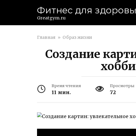
Перейти
Фитнес для здоровь
к
контенту
Greatgym.ru
Главная
»
Образ жизни
Создание карт
хобби
Время чтения
Просмотры
11 мин.
72