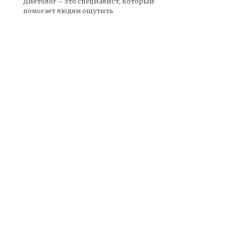
Диетолог – это специалист, который
помогает людям ощутить