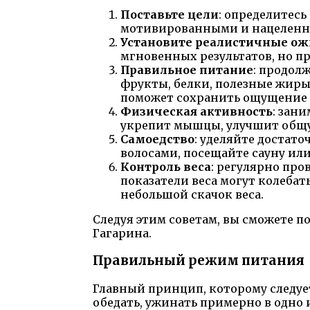
Поставьте цели
: определитесь
мотивированными и нацеленны
Установите реалистичные о
мгновенных результатов, но пр
Правильное питание
: продол
фрукты, белки, полезные жиры 
поможет сохранить ощущение 
Физическая активность
: зан
укрепит мышцы, улучшит общу
Самоедство
: уделяйте достато
волосами, посещайте сауну или
Контроль веса
: регулярно про
показатели веса могут колебат
небольшой скачок веса.
Следуя этим советам, вы сможете 
Гагарина.
Правильный режим питания
Главный принцип, которому следуе
обедать, ужинать примерно в одно