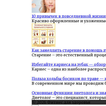
10 привычек в повседневной жизни
Красиво оформленные и ухоженны
Как замедлить старение в помощь
Старение – это естественный проц
Избегайте кариеса на зубах — обзо
Кариес – одна из наиболее распро
Польза ходьбы босиком по траве —
В современном мире мы проводим 
Основные функции диетолога и зна
Диетолог – это специалист, котор
© 2026 Фитнес для здоровья