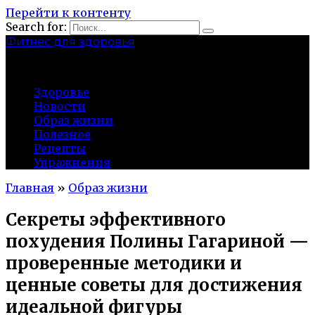
Перейти к контенту
Search for:
Фитнес для здоровья
Greatgym.ru
Здоровье
Новости
Образ жизни
Полезное
Рецепты
Упражнения
Главная
»
Образ жизни
Секреты эффективного
похудения Полины Гагариной —
проверенные методики и
ценные советы для достижения
идеальной фигуры