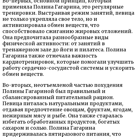
Во-первых, основной принцип, который
применяла Полина Гагарина, это регулярные
тренировки. Выстраивая режим занятий, певица
не только укрепляла свое тело, но и
активизировала обмен веществ, что
способствовало сжиганию жировых отложений.
Она предпочитала разнообразные виды
физической активности: от занятий в
тренажерном зале до йоги и пилатеса. Полина
Гагарина также отмечала важность
кардиотренировок, которые помогали улучшить
работу сердечно-сосудистой системы и ускорить
обмен веществ.
Во-вторых, неотъемлемой частью похудения
Полины Гагариной был правильный и
сбалансированный питательный рацион.
Певица питалась натуральными продуктами,
отдавая предпочтение овощам, фруктам, ягодам,
нежирным мясу и рыбе. Она также старалась
избегать обработанных продуктов, богатых
сахаром и солью. Полина Гагарина
придерживалась пятиразового питания, что