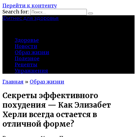
Перейти к контенту
Search for:
Фитнес для здоровья
Greatgym.ru
Здоровье
Новости
Образ жизни
Полезное
Рецепты
Упражнения
Главная
»
Образ жизни
Секреты эффективного
похудения — Как Элизабет
Херли всегда остается в
отличной форме?