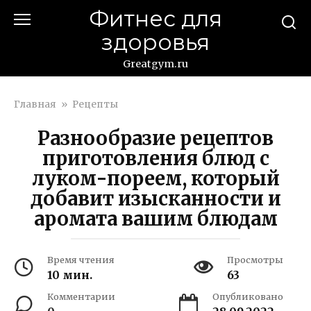
Перейти
Фитнес для
к
здоровья
контенту
Greatgym.ru
Главная
»
Рецепты
Разнообразие рецептов
приготовления блюд с
луком-пореем, который
добавит изысканности и
аромата вашим блюдам
Время чтения
Просмотры
10 мин.
63
Комментарии
Опубликовано