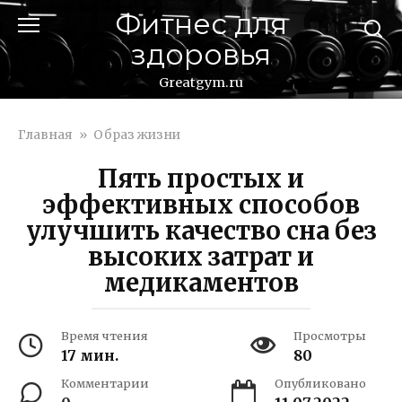
Перейти
Фитнес для
к
здоровья
контенту
Greatgym.ru
Главная
»
Образ жизни
Пять простых и
эффективных способов
улучшить качество сна без
высоких затрат и
медикаментов
Время чтения
Просмотры
17 мин.
80
Комментарии
Опубликовано