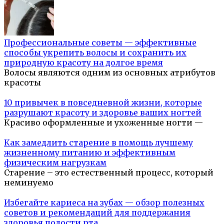
Профессиональные советы — эффективные
способы укрепить волосы и сохранить их
природную красоту на долгое время
Волосы являются одним из основных атрибутов
красоты
10 привычек в повседневной жизни, которые
разрушают красоту и здоровье ваших ногтей
Красиво оформленные и ухоженные ногти —
Как замедлить старение в помощь лучшему
жизненному питанию и эффективным
физическим нагрузкам
Старение – это естественный процесс, который
неминуемо
Избегайте кариеса на зубах — обзор полезных
советов и рекомендаций для поддержания
здоровья полости рта