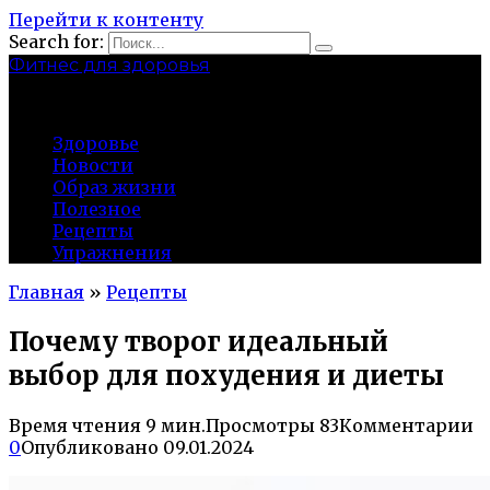
Перейти к контенту
Search for:
Фитнес для здоровья
Greatgym.ru
Здоровье
Новости
Образ жизни
Полезное
Рецепты
Упражнения
Главная
»
Рецепты
Почему творог идеальный
выбор для похудения и диеты
Время чтения
9 мин.
Просмотры
83
Комментарии
0
Опубликовано
09.01.2024