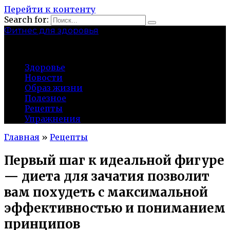
Перейти к контенту
Search for:
Фитнес для здоровья
Greatgym.ru
Здоровье
Новости
Образ жизни
Полезное
Рецепты
Упражнения
Главная
»
Рецепты
Первый шаг к идеальной фигуре
— диета для зачатия позволит
вам похудеть с максимальной
эффективностью и пониманием
принципов