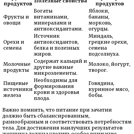
Полезные свойства
продуктов
продуктов
Богаты
Яблоки,
Фрукты и
витаминами,
бананы,
овощи
минералами и
морковь,
антиоксидантами.
огурцы.
Источник
Миндаль,
Орехи и
антиоксидантов,
грецкие орехи,
семена
белка и полезных
семена
жиров.
подсолнуха.
Содержат кальций и
Молочные
Молоко, йогурт,
другие важные
продукты
творог.
микроэлементы.
Необходимы для
Пищевые
Говядина,
формирования
источники
куринное мясо,
крови и здоровья
железа
бобы.
плода.
Важно помнить, что питание при зачатии
должно быть сбалансированным,
разнообразным и соответствовать потребностям
тела. Для достижения наилучших результатов
женщина должна уделить особое внимание