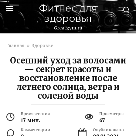
Перейти
Фитнес для
к
здоровья
контенту
Greatgym.ru
Главная
»
Здоровье
Осенний уход за волосами
— секрет красоты и
восстановление после
летнего солнца, ветра и
соленой воды
Время чтения
Просмотры
17 мин.
67
Комментарии
Опубликовано