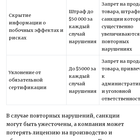
Запрет на про
Штраф до
товара, штраф
Скрытие
$50 000 за
санкции котор
информации о
каждый
существенно
побочных эффектах и
случай
увеличиваются
рисках
нарушения
повторных
нарушениях
Запрет на про
До $5000 за
товара, привле
Уклонение от
каждый
к
обязательной
случай
администрати
сертификации
нарушения
и уголовной
ответственнос
В случае повторных нарушений, санкции
могут быть ужесточены, а компания может
потерять лицензию на производство и