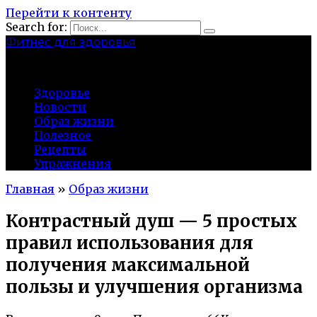
Перейти к контенту
Search for:
Фитнес для здоровья
Greatgym.ru
Здоровье
Новости
Образ жизни
Полезное
Рецепты
Упражнения
Главная
»
Образ жизни
Контрастный душ — 5 простых
правил использования для
получения максимальной
пользы и улучшения организма