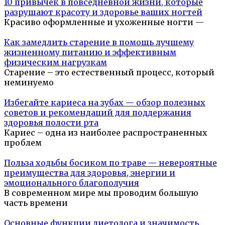
10 привычек в повседневной жизни, которые
разрушают красоту и здоровье ваших ногтей
Красиво оформленные и ухоженные ногти —
Как замедлить старение в помощь лучшему
жизненному питанию и эффективным
физическим нагрузкам
Старение – это естественный процесс, который
неминуемо
Избегайте кариеса на зубах — обзор полезных
советов и рекомендаций для поддержания
здоровья полости рта
Кариес – одна из наиболее распространенных
проблем
Польза ходьбы босиком по траве — невероятные
преимущества для здоровья, энергии и
эмоционального благополучия
В современном мире мы проводим большую
часть времени
Основные функции диетолога и значимость