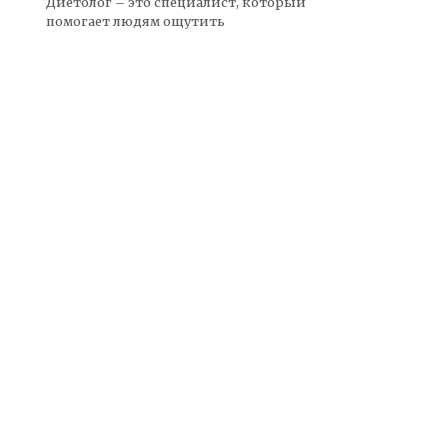
Диетолог – это специалист, который
помогает людям ощутить