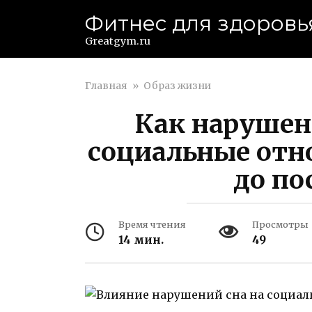
Перейти
Фитнес для здоровь
к
контенту
Greatgym.ru
Главная
»
Образ жизни
Как нарушен
социальные отн
до по
Время чтения
Просмотры
14 мин.
49