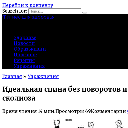
Перейти к контенту
Search for:
Фитнес для здоровья
Greatgym.ru
Здоровье
Новости
Образ жизни
Полезное
Рецепты
Упражнения
Главная
»
Упражнения
Идеальная спина без поворотов
сколиоза
Время чтения
14 мин.
Просмотры
69
Комментарии