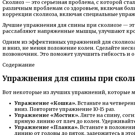
Сколиоз — это серьезная проблема, с которой ст
различным проблемам со здоровьем, включая бол
коррекции сколиоза, включая специальные упраж
Лучшие упражнения для спины при сколиозе — э
расслабляют напряженные мышцы, улучшают кро
Одним из эффективных упражнений для сколиоза я
и вниз, не меняя положение колен. Сделайте не
позвоночник. Это поможет улучшить гибкость и 
Содержание
Упражнения для спины при скол
Вот некоторые из лучших упражнений, которые м
Упражнение «Кошка».
Встаньте на четверен
вниз. Повторите упражнение 10-15 раз.
Упражнение «Мостик».
Лягте на спину, согн
прямую линию от плеч до колен. Удерживайте 
Упражнение «Планка».
Встаньте в положение
линию от головы до пяток, задержитесь в этой 