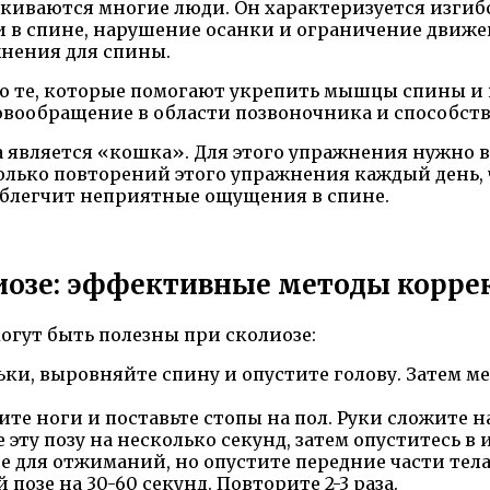
алкиваются многие люди. Он характеризуется изгиб
и в спине, нарушение осанки и ограничение дви
нения для спины.
то те, которые помогают укрепить мышцы спины и
вообращение в области позвоночника и способст
вляется «кошка». Для этого упражнения нужно вс
сколько повторений этого упражнения каждый день
облегчит неприятные ощущения в спине.
иозе: эффективные методы корре
огут быть полезны при сколиозе:
ьки, выровняйте спину и опустите голову. Затем м
ите ноги и поставьте стопы на пол. Руки сложите 
эту позу на несколько секунд, затем опуститесь в 
 для отжиманий, но опустите передние части тела 
позе на 30-60 секунд. Повторите 2-3 раза.