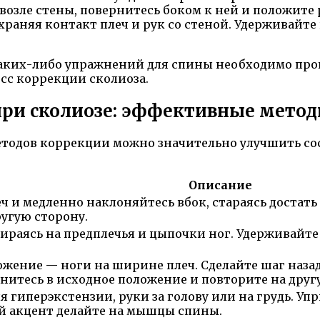
возле стены, повернитесь боком к ней и положите 
аняя контакт плеч и рук со стеной. Удерживайте по
аких-либо упражнений для спины необходимо прок
сс коррекции сколиоза.
ри сколиозе: эффективные мето
тодов коррекции можно значительно улучшить со
Описание
ч и медленно наклоняйтесь вбок, стараясь достать
угую сторону.
пираясь на предплечья и цыпочки ног. Удерживайте
ожение — ноги на ширине плеч. Сделайте шаг назад
нитесь в исходное положение и повторите на друг
 гиперэкстензии, руки за голову или на грудь. Уп
й акцент делайте на мышцы спины.