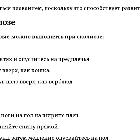
ься плаванием, поскольку это способствует раз
иозе
рые можно выполнять при сколиозе:
октях и опуститесь на предплечья.
 вверх, как кошка.
ув шею вверх, как верблюд.
е ноги на пол на ширине плеч.
раняйте спину прямой.
унд, затем медленно опускайтесь на пол.