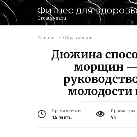
Перейти
Фитнес для здоровь
к
контенту
Greatgym.ru
Главная
»
Образ жизни
Дюжина спосо
морщин —
руководство
молодости 
Время чтения
Просмотры
14 мин.
53