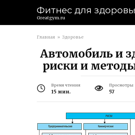
Перейти
Фитнес для здоровь
к
контенту
Greatgym.ru
Главная
»
Здоровье
Автомобиль и з
риски и метод
Время чтения
Просмотры
15 мин.
57