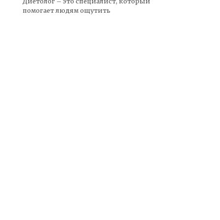
Диетолог – это специалист, который
помогает людям ощутить