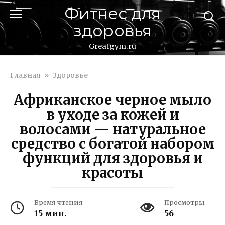
Перейти
Фитнес для
к
здоровья
контенту
Greatgym.ru
Главная
»
Здоровье
Африканское черное мыло
в уходе за кожей и
волосами — натуральное
средство с богатой набором
функций для здоровья и
красоты
Время чтения
Просмотры
15 мин.
56