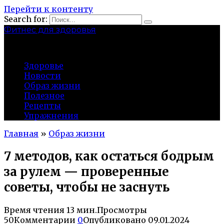
Перейти к контенту
Search for:
Фитнес для здоровья
Greatgym.ru
Здоровье
Новости
Образ жизни
Полезное
Рецепты
Упражнения
Главная
»
Образ жизни
7 методов, как остаться бодрым
за рулем — проверенные
советы, чтобы не заснуть
Время чтения
13 мин.
Просмотры
50
Комментарии
0
Опубликовано
09.01.2024