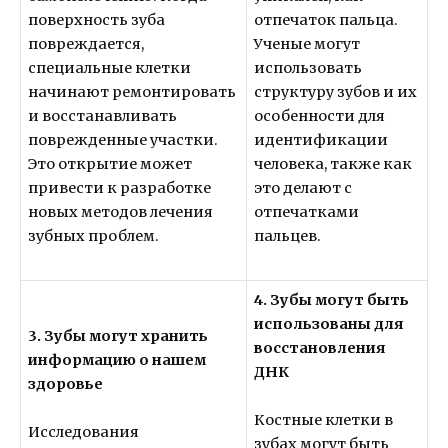
поверхность зуба
отпечаток пальца.
повреждается,
Ученые могут
специальные клетки
использовать
начинают ремонтировать
структуру зубов и их
и восстанавливать
особенности для
поврежденные участки.
идентификации
Это открытие может
человека, также как
привести к разработке
это делают с
новых методов лечения
отпечатками
зубных проблем.
пальцев.
4. Зубы могут быть
использованы для
3. Зубы могут хранить
восстановления
информацию о нашем
ДНК
здоровье
Костные клетки в
Исследования
зубах могут быть