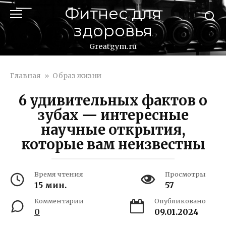
Перейти
Фитнес для
к
здоровья
контенту
Greatgym.ru
Главная
»
Образ жизни
6 удивительных фактов о
зубах — интересные
научные открытия,
которые вам неизвестны
Время чтения
Просмотры
15 мин.
57
Комментарии
Опубликовано
0
09.01.2024