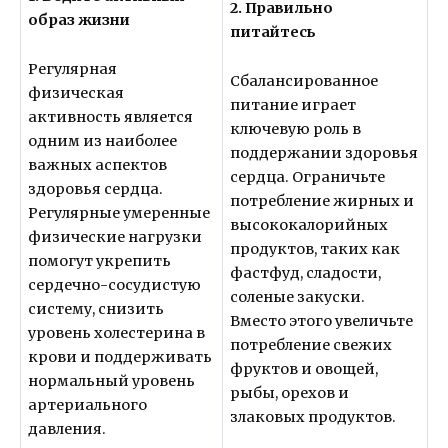
2. Правильно
образ жизни
питайтесь
Регулярная
Сбалансированное
физическая
питание играет
активность является
ключевую роль в
одним из наиболее
поддержании здоровья
важных аспектов
сердца. Ограничьте
здоровья сердца.
потребление жирных и
Регулярные умеренные
высококалорийных
физические нагрузки
продуктов, таких как
помогут укрепить
фастфуд, сладости,
сердечно-сосудистую
соленые закуски.
систему, снизить
Вместо этого увеличьте
уровень холестерина в
потребление свежих
крови и поддерживать
фруктов и овощей,
нормальный уровень
рыбы, орехов и
артериального
злаковых продуктов.
давления.