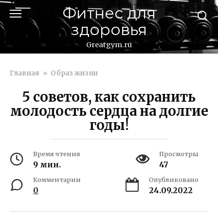
Перейти
Фитнес для
к
здоровья
контенту
Greatgym.ru
Главная
»
Образ жизни
5 советов, как сохранить
молодость сердца на долгие
годы!
Время чтения
Просмотры
9 мин.
47
Комментарии
Опубликовано
0
24.09.2022