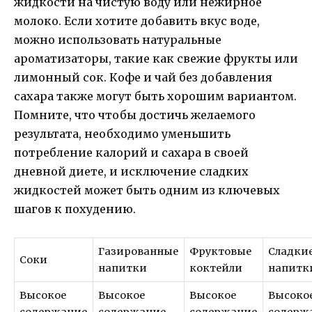
жидкости на чистую воду или нежирное
молоко. Если хотите добавить вкус воде,
можно использовать натуральные
ароматизаторы, такие как свежие фрукты или
лимонный сок. Кофе и чай без добавления
сахара также могут быть хорошим вариантом.
Помните, что чтобы достичь желаемого
результата, необходимо уменьшить
потребление калорий и сахара в своей
дневной диете, и исключение сладких
жидкостей может быть одним из ключевых
шагов к похудению.
Газированные
Фруктовые
Сладки
Соки
напитки
коктейли
напитк
Высокое
Высокое
Высокое
Высоко
содержание
содержание
содержание
содерж