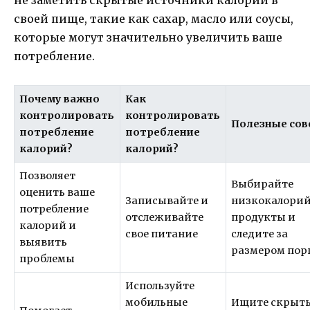
не заметить скрытые источники калорий в
своей пище, такие как сахар, масло или соусы,
которые могут значительно увеличить ваше
потребление.
Почему важно
Как
контролировать
контролировать
Полезные со
потребление
потребление
калорий?
калорий?
Позволяет
Выбирайте
оценить ваше
Записывайте и
низкокалори
потребление
отслеживайте
продукты и
калорий и
свое питание
следите за
выявить
размером пор
проблемы
Используйте
мобильные
Ищите скрыт