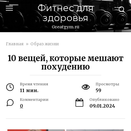
Перейти
Фитнес для
к
здоровья
контенту
Greatgym.ru
Главная
»
Образ жизни
10 вещей, которые мешают
похудению
Время чтения
Просмотры
11 мин.
59
Комментарии
Опубликовано
0
09.01.2024