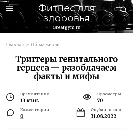
Перейти
Фитнес для
к
здоровья
контенту
Greatgym.ru
Главная
»
Образ жизни
Триггеры генитального
герпеса — разоблачаем
факты и мифы
Время чтения
Просмотры
13 мин.
70
Комментарии
Опубликовано
0
31.08.2022