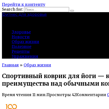
Перейти к контенту
Search for:
Фитнес для здоровья
Greatgym.ru
Здоровье
Новости
Образ жизни
Полезное
Рецепты
Упражнения
Главная
»
Образ жизни
Спортивный коврик для йоги — к
преимущества над обычными к
Время чтения
11 мин.
Просмотры
42
Комментарии